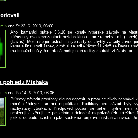
bodovali
dmin
dne St 23. 6. 2010, 03:00.
Ahoj kamarádi prátelé 5.6.10 se konaly rybárské závody na Mas
zúčastnily dva reprezentanti našeho klubu: Jan Kratochvíl ml. (Janek
(Davas). Měrila se jen ušlechtilá ryba a ty se chytily za celý závod jen
kapra a lína ulovil Janek, čimž si zajistil vítězství I když se Davas sna
mu bohužel nešly.Jen tak dál naši juniori a díky za další vítězství pr....
 pohledu Mishaka
dmin
dne Po 14. 6. 2010, 06:36.
Prípravy závodů probíhaly dlouho dopredu a proto se nikdo neobával k
méně sžádnými se ani nepočítalo. Podklady pro závod byly vy
nachystány vtaškách. Predpověď počasí se během týdne mění a 
nesleduji a věnuji se poslednímu doladění organizačních záležitos
jelikož se budu účastnit i jako soutěžící, prípravě nástrah a návnad. Je 