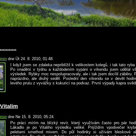
........
dmin
dne Út 24. 8. 2010, 01:48.
I když jsem se zdaleka nepriblížil k velikostem kolegů, i tak tato ryba
Po vnadění v týdnu a každodením sypání o víkendu jsem udělal v
výsledek. Rybky moc nespolupracovaly, ale i tak jsem docílil záběru. 
naprázdno, ale druhý seděl. Poslední den víkendu se v devět hodin
levého prutu z vyvážky s kukuricí na podvaz. První výpady kapra svědči
Vitalim
dmin
dne Ne 15. 8. 2010, 05:24.
Po práci mírím na blízký revír, který využívám často pro pár hod
Lákadlo je po Vitaliho výsledku veliké. Prijíždím vpodvečer kryb
peletami smethod mixem. Do půl hodinky si užívám bleskové a