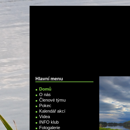
Přejít k hlavnímu obsahu
Hlavní menu
Domů
O nás
Členové týmu
Pokec
Kalendář akcí
Videa
INFO klub
Fotogalerie