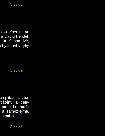
Číst dál
Krátká zpráva od vody
tníku Závodu se
) a David Fendek
 tri. Z toho dvě,
žil jak mohl, ryby
Číst dál
Mládežníci bodovali
omplikací a více
tištěny a ceny
proto ho raději
tí a samozrejmě,
tu pátek ....
Číst dál
RKMB CUP z pohledu Mishaka