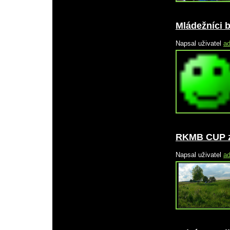
Mládežníci 
Napsal uživatel
a
RKMB CUP z
Napsal uživatel
a