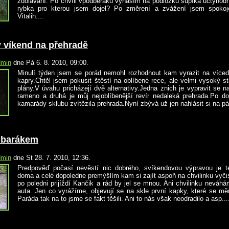
zdolávání. Po chvíli vpodběráku vynáším na podložku šupíka uctyhodné
rybka pro kterou jsem dojel? Po změrení a zvážení jsem spoko
Vitalih....
 víkend na přehradě
dmin
dne Pá 6. 8. 2010, 09:00.
Minulí týden jsem se porád nemohl rozhodnout kam vyrazit na více
kapry.Chtěl jsem pokusit štěstí na oblíbené rece, ale velmi vysoký s
plány.V úvahu pricházejí dvě alternativy.Jedna znich je vypravit se n
rameno a druhá je můj nejoblíbenější revír nedaleká prehrada.Po d
kamarády sklubu zvítězila prehrada.Nyní zbývá už jen nahlásit si na pát
a barákem
dmin
dne St 28. 7. 2010, 12:36.
Predpověď počasí nevěstí nic dobrého, svíkendovou výpravou je t
doma a celé dopoledne premýšlím kam si zajít aspoň na chvilinku vyčis
po poledni prijíždí Kančik a rád by jel se mnou. Ani chvilinku neváh
auta. Jen co vyrážíme, objevují se na skle první kapky, které se mě
Paráda tak na to jsme se fakt těšili. Ani to nás však neodradilo a asp...