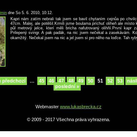
dmin
dne So 5. 6. 2010, 10:12.
Kapri nám zatím nebrali tak jsem se bavil chytaním cejnůa po chvilc
47cm. Malej, ale potěšil.Krmili jsme boulama príchuť oliheň ale místo 
půl metrový jelce, kterí měli bricha nafutrovaný olihňí.První kapr z
Prilepený svingr. A pak padák, na nic jsem nečekal a zasekávám. Ko
okamžitý. Nečekal jsem na nic a jel jsem si pro něho na loďce. Tah ryb
‹ předchozí
…
45
46
47
48
49
50
51
52
53
násl
poslední »
Webmaster
www.lukasbrecka.cz
© 2009 - 2017 Všechna práva vyhrazena.