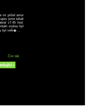
e mi prišel amur
kapru jsme tahali
abral v7:45 hod.
ntakt srybou byl
y byl velk�....
Číst dál
5 dní na Dyji
edující ›