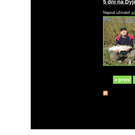
5 dní na Dyji
Napsal uživatel
a
Stránky
« první