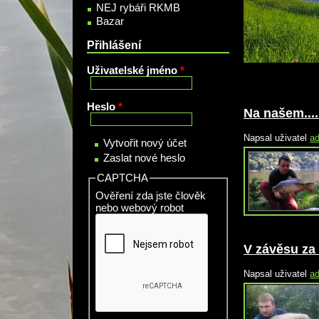
NEJ rybáři RKMB
Bazar
Přihlášení
Uživatelské jméno
*
Heslo
*
Na našem.......
Napsal uživatel
a
Vytvořit nový účet
Zaslat nové heslo
CAPTCHA
Ověření zda jste člověk
nebo webový robot
V závěsu za 
Napsal uživatel
a