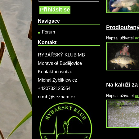
Navigace
Prodloužený
Fórum
Napsal uživatel
a
Kontakt
RYBÁŘSKÝ KLUB MB
Moravské Budějovice
Kontaktní osoba:
Michal Zyblikiewicz
Na kaluži z
+420732125954
Napsal uživatel
a
rkmb@seznam.cz