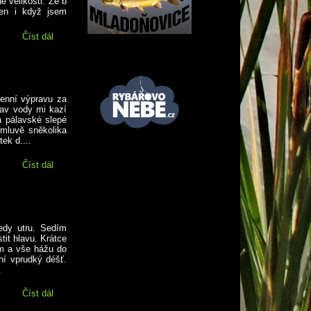
 velikosti. Že b
jen i když jsem
Číst dál
V závěsu za Vitalim
denní výpravu za
tav vody mi kazí
a pálavské slepé
omluvě sněkolika
ek d....
Číst dál
Prodloužený víkend na přehradě
edy utru. Sedím
tit hlavu. Krátce
ám a vše hážu do
ní vprudký déšť.
.
Číst dál
Na kaluži za barákem