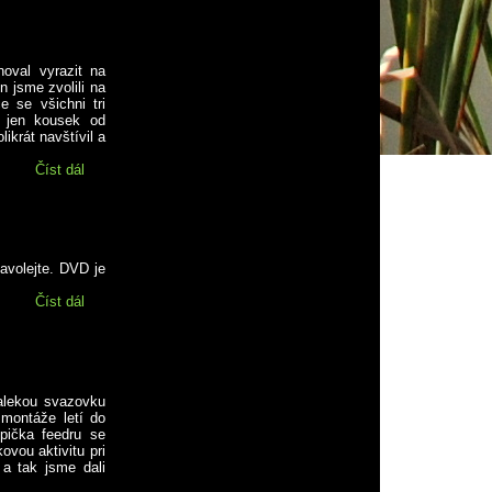
oval vyrazit na
 jsme zvolili na
e se všichni tri
 jen kousek od
ikrát navštívil a
Číst dál
Víkendová chytačka za Oklikou
avolejte. DVD je
Číst dál
DVD RKMB CUP 2010
alekou svazovku
 montáže letí do
Spička feedru se
ovou aktivitu pri
 a tak jsme dali