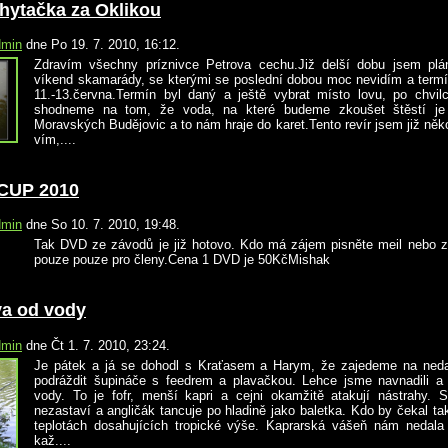
hytačka za Oklikou
dmin
dne Po 19. 7. 2010, 16:12.
Zdravím všechny príznivce Petrova cechu.Již delší dobu jsem plán
víkend skamarády, se kterými se poslední dobou moc nevidím a termín
11.-13.června.Termín byl daný a ještě vybrat místo lovu, po chvilc
shodneme na tom, že voda, na které budeme zkoušet štěstí je
Moravských Budějovic a to nám hraje do karet.Tento revír jsem již někol
vím,....
CUP 2010
dmin
dne So 10. 7. 2010, 19:48.
Tak DVD ze závodů je již hotovo. Kdo má zájem pisněte meil nebo z
pouze pouze pro členy.Cena 1 DVD je 50KčMishak
va od vody
dmin
dne Čt 1. 7. 2010, 23:24.
Je pátek a já se dohodl s Kraťasem a Harym, že zajedeme na ned
podráždit šupináče s feedrem a plavačkou. Lehce jsme navnadili a
vody. To je fofr, menší kapri a cejni okamžitě atakují nástrahy. 
nezastaví a angličák tancuje po hladině jako baletka. Kdo by čekal tak
teplotách dosahujících tropické výše. Kaprarská vášeň nám nedala
kaž....