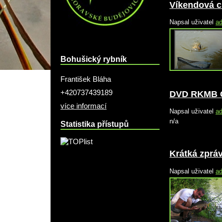
Víkendová c
Napsal uživatel
a
Bohušický rybník
František Bláha
+420737439189
DVD RKMB 
více informací
Napsal uživatel
a
n/a
Statistika přístupů
Krátká zprá
Napsal uživatel
a