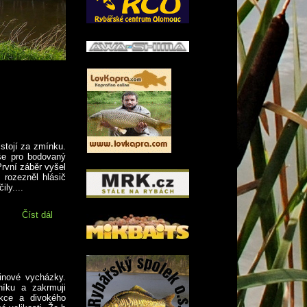
 stojí za zmínku.
še pro bodovaný
První záběr vyšel
 rozezněl hlásič
ly....
Číst dál
Na našem...............
inové vycházky.
níku a zakrmuji
kce a divokého