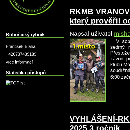
RKMB VRANOV la
který prověřil o
Napsal uživatel
mish
Bohušický rybník
V sobot
František Bláha
sedmý r
Přestože
+420737439189
závod po
více informací
klubu Mo
soudržná
Statistika přístupů
6:00 zača
VYHLÁŠENÍ-RKM
2025 3.ročník