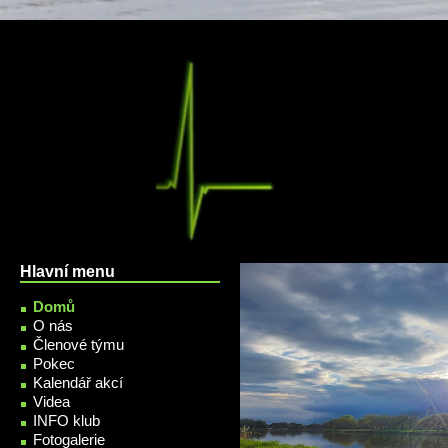
Přejít k hlavnímu obsahu
Hlavní menu
Domů
O nás
Členové týmu
Pokec
Kalendář akcí
Videa
INFO klub
Fotogalerie