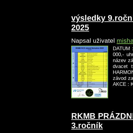
výsledky 9.roč
2025
Napsal uživatel
mish
DATUM :
000,- uh
název zá
dvace
HARMONO
závod za
AKCE : Ka
RKMB PRÁZDNI
3.ročník