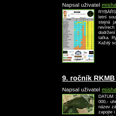
Napsal uživatel
mish
RYBÁŘSK
letní so
stejná 
revírech
dodržení
taťka. R
Každý so
9. ročník RKMB
Napsal uživatel
mish
DATUM :
000,- uh
název zá
zapojte 