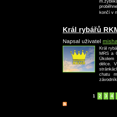
m.zybli
proběhne
končí v n
Král rybářů RK
Napsal uživatel
mish
Král ryb
MRS a Č
Úkolem j
délce. 
stránkác
chatu m
závodník
Stránky
1
2
3
4