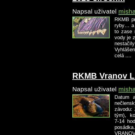
Napsal uživatel
mish
RKMB prá
ryby… a d
to zase 
vody je z
nestačil
Vyhlášen
celá ....
RKMB Vranov L
Napsal uživatel
mish
Datum a
nečlen
závodu: 
tým), ko
7-14 ho
posádka
VRANOVS