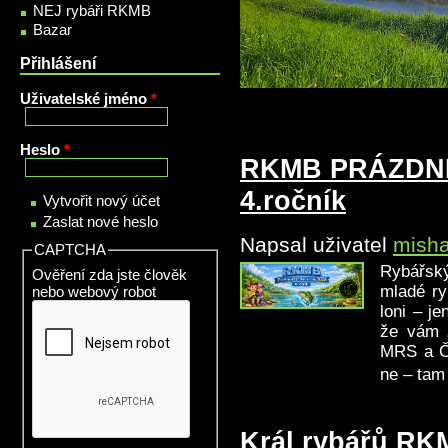
NEJ rybáři RKMB
Bazar
Přihlášení
Uživatelské jméno
*
Heslo
*
RKMB PRÁZDNI
4.ročník
Vytvořit nový účet
Zaslat nové heslo
Napsal uživatel
mish
CAPTCHA
Rybářský
Ověření zda jste člověk
mladé ry
nebo webový robot
loni – j
že vám 
MRS a ČR
ne – tam 
Král rybářů RK