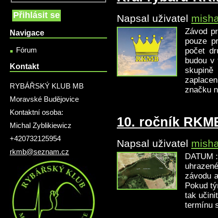
Napsal uživatel
mish
Závod p
Navigace
pouze p
Fórum
počet dr
budou v 
Kontakt
skupině
zaplacen
RYBÁŘSKÝ KLUB MB
značku n
Moravské Budějovice
Kontaktní osoba:
10. ročník RKM
Michal Zyblikiewicz
+420732125954
Napsal uživatel
mish
rkmb@seznam.cz
DATUM : 
uhrazené
závodu 
Pokud tý
tak učin
termín