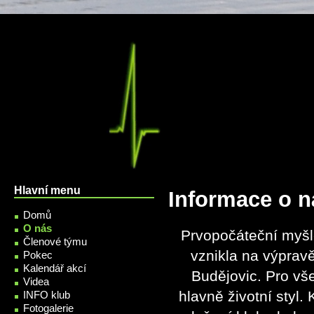
Přejít k hlavnímu obsahu
Hlavní menu
Informace o n
Domů
O nás
Prvopočáteční myšl
Členové týmu
vznikla na výpravě
Pokec
Kalendář akcí
Budějovic. Pro vš
Videa
hlavně životní styl
INFO klub
Fotogalerie