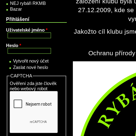
založení klubu byla 
NEJ rybáři RKMB
27.12.2009, kde se 
Bazar
vy
Přihlášení
Uživatelské jméno
*
Jakožto cíl klubu js
Heslo
*
Ochranu přírody
Vytvořit nový účet
Zaslat nové heslo
CAPTCHA
Ověření zda jste člověk
nebo webový robot