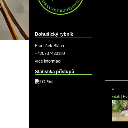
Bohušický rybník
František Bláha
+420737439189
více informací
Statistika přístupů
..
vitali
|
Po 