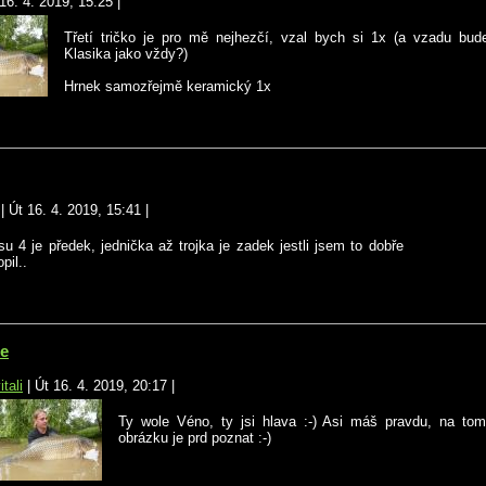
16. 4. 2019, 15:25
|
Třetí tričko je pro mě nejhezčí, vzal bych si 1x (a vzadu bud
Klasika jako vždy?)
Hrnek samozřejmě keramický 1x
|
Út 16. 4. 2019, 15:41
|
u 4 je předek, jednička až trojka je zadek jestli jsem to dobře
pil..
re
itali
|
Út 16. 4. 2019, 20:17
|
Ty wole Véno, ty jsi hlava :-) Asi máš pravdu, na t
obrázku je prd poznat :-)