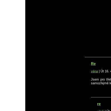
Re
véna
|
Út 16. 
Jsem pro třet
samozřejmě k
re