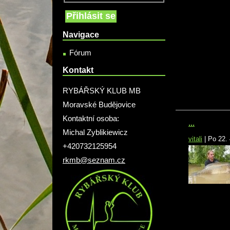
Navigace
Fórum
Kontakt
RYBÁŘSKÝ KLUB MB
Moravské Budějovice
Kontaktní osoba:
...
Michal Zyblikiewicz
vitali
|
Po 22. 
+420732125954
rkmb@seznam.cz