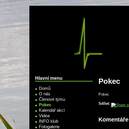
Přejít k hlavnímu obsahu
Hlavní menu
Pokec
Domů
O nás
Pokec
Členové týmu
Sdílet:
Pokec
Kalendář akcí
Videa
Komentáře
INFO klub
Fotogalerie