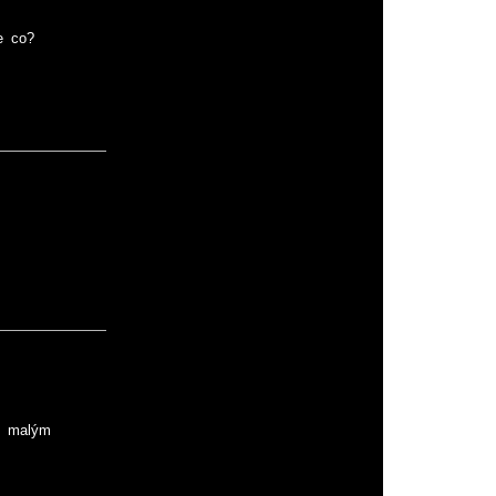
e co?
om malým