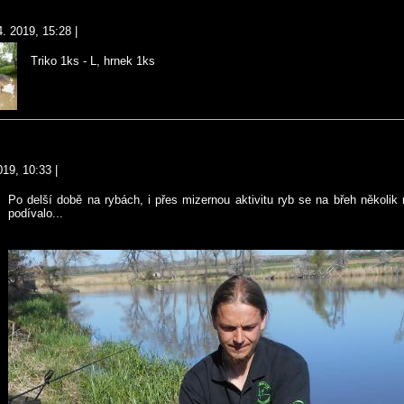
4. 2019, 15:28
|
Triko 1ks - L, hrnek 1ks
019, 10:33
|
Po delší době na rybách, i přes mizernou aktivitu ryb se na břeh několik 
podívalo...