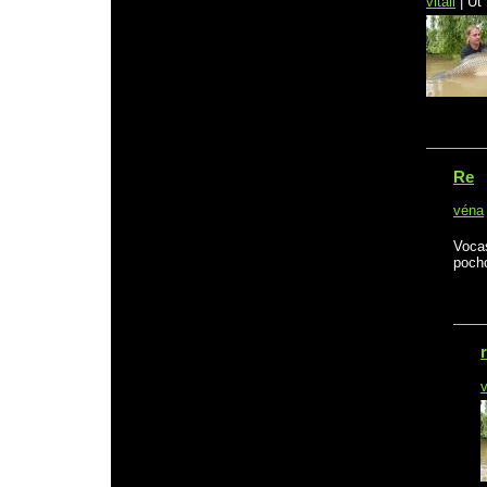
vitali
|
Út 
Re
véna
Vocas
pocho
v