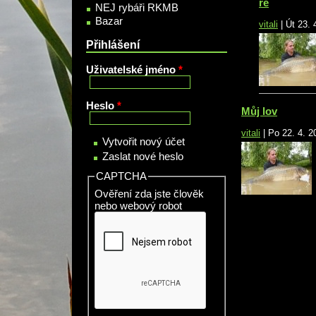
re
NEJ rybáři RKMB
Bazar
vitali
|
Út 23. 
Přihlášení
Uživatelské jméno
*
Heslo
*
Můj lov
vitali
|
Po 22. 4. 2
Vytvořit nový účet
Zaslat nové heslo
CAPTCHA
Ověření zda jste člověk
nebo webový robot