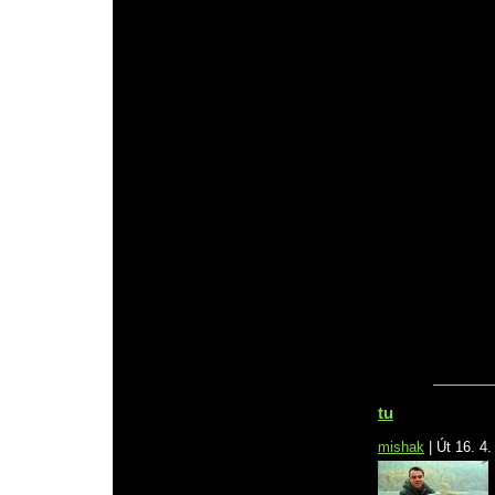
tu
mishak
|
Út 16. 4.