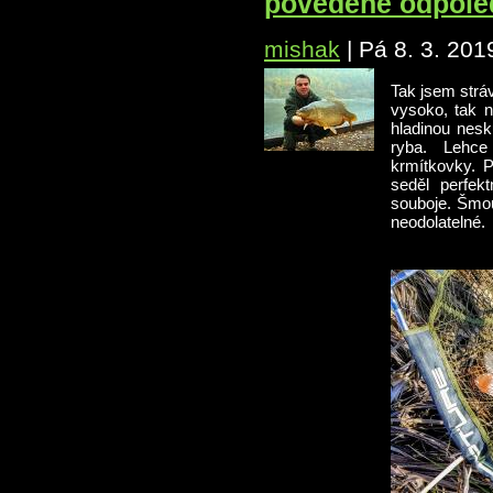
povedené odpole
mishak
|
Pá 8. 3. 201
Tak jsem stráv
vysoko, tak 
hladinou nesk
ryba. Lehce
krmítkovky. 
seděl perfek
souboje. Šmou
neodolatelné.