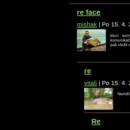
re face
mishak
|
Po 15. 4.
klucí sor
komunikační
pak vložit 
re
vitali
|
Po 15. 4.
Neměl 
Re