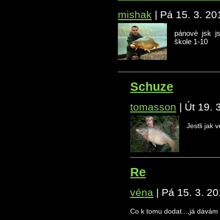
mishak
|
Pá 15. 3. 20
pánové jsk j
škole 1-10
Schuze
tomasson
|
Út 19. 
Jestli jak 
Re
véna
|
Pá 15. 3. 20
Co k tomu dodat...,já dávám 