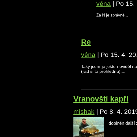
véna
|
Po 15. 
Za N je správně...
Re
véna
|
Po 15. 4. 20
Taky jsem je ješte neviděl n
(rád si to prohlédnu)....
Vranovští kapři
mishak
|
Po 8. 4. 201
doplněn další 