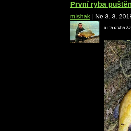
První ryba puště
mishak
|
Ne 3. 3. 201
a i ta druhá :O