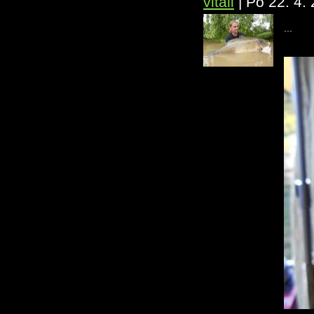
vitali
|
Po 22. 4.
...