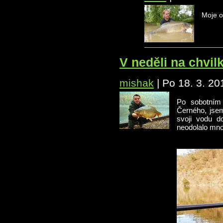
Moje o
V neděli na chvil
mishak
|
Po 18. 3. 20
Po sobotním 
Černého, jsem
svoji vodu d
neodolalo mno