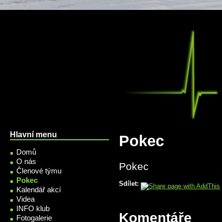
Přejít k hlavnímu obsahu
Hlavní menu
Pokec
Domů
O nás
Pokec
Členové týmu
Pokec
Sdílet:
Kalendář akcí
Videa
INFO klub
Komentáře
Fotogalerie