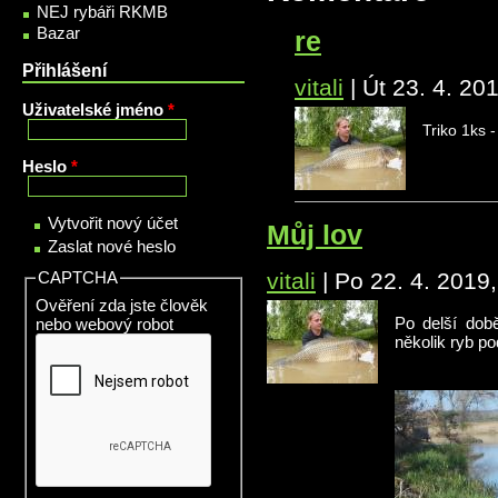
NEJ rybáři RKMB
Bazar
re
Přihlášení
vitali
|
Út 23. 4. 20
Uživatelské jméno
*
Triko 1ks -
Heslo
*
Vytvořit nový účet
Můj lov
Zaslat nové heslo
CAPTCHA
vitali
|
Po 22. 4. 2019
Ověření zda jste člověk
nebo webový robot
Po delší době
několik ryb pod