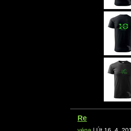
Re
véna
|
Út 16. 4. 20