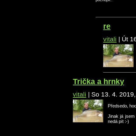
re
vitali
|
Út 1
Trička a hrnky
vitali
|
So 13. 4. 2019
Předsedo, hoď
Jinak já jsem
nedá pít :-)