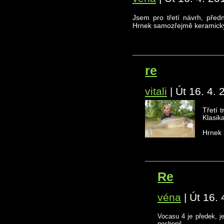
Jsem pro třetí návrh, předn
Hrnek samozřejmě keramický
re
vitali
|
Út 16. 4. 
Třetí 
Klasik
Hrnek 
Re
véna
|
Út 16. 
Vocasu 4 je předek, je
pochopil..