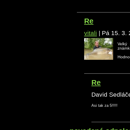
Re
vitali
|
Pá 15. 3.
Velký
známku
Hodnoc
Re
David Sedláč
Asi tak za 5!!!!!