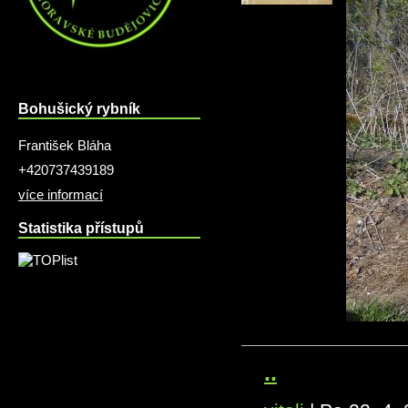
Bohušický rybník
František Bláha
+420737439189
více informací
Statistika přístupů
..