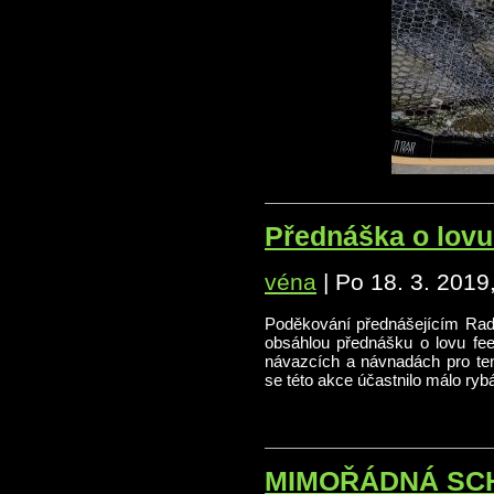
Přednáška o lovu
véna
|
Po 18. 3. 2019
Poděkování přednášejícím Rad
obsáhlou přednášku o lovu fee
návazcích a návnadách pro ten
se této akce účastnilo málo rybář
MIMOŘÁDNÁ SCHŮZE