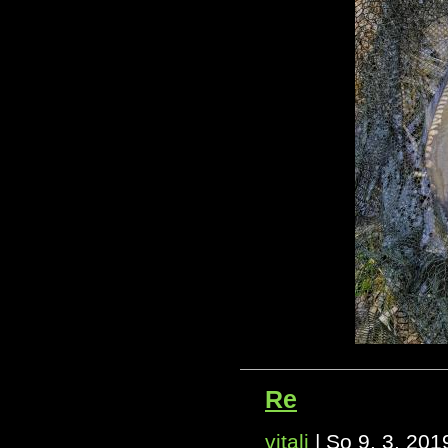
Re
vitali
|
So 9. 3. 201