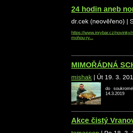
24 hodin aneb no
dr.cek (neověřeno)
|
S
https://www.inrybar.cz/novinky
mohou-ry...
MIMOŘÁDNÁ SCHŮZE
mishak
|
Út 19. 3. 20
do soukromé
14.3.2019
Akce čistý Vrano
tomasson
|
Po 18. 3.