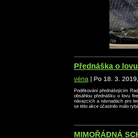
Přednáška o lovu
véna
|
Po 18. 3. 2019
Poděkování přednášejícím Rad
obsáhlou přednášku o lovu fee
návazcích a návnadách pro ten
se této akce účastnilo málo rybář
MIMOŘÁDNÁ SCHŮZE