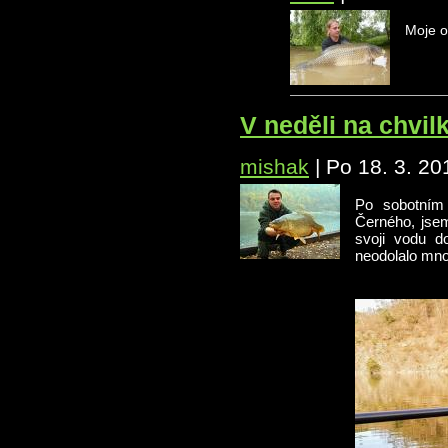
Moje o
V neděli na chvil
mishak
|
Po 18. 3. 20
Po sobotním 
Černého, jsem
svoji vodu d
neodolalo mno