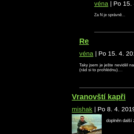
véna
|
Po 15. 
Za N je správně...
Re
véna
|
Po 15. 4. 20
Taky jsem je ješte neviděl n
(rád si to prohlédnu)....
Vranovští kapři
mishak
|
Po 8. 4. 201
doplněn další 