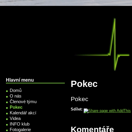
Přejít k hlavnímu obsahu
Hlavní menu
Pokec
Domů
O nás
Pokec
Členové týmu
Pokec
Sdílet:
Kalendář akcí
Videa
INFO klub
Komentáře
Fotogalerie