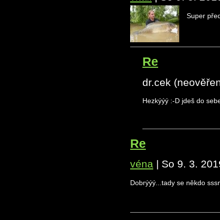
Super před
Re
dr.cek (neověře
Hezkýýý :-D jdeš do seb
Re
véna
|
So 9. 3. 201
Dobrýýý...tady se někdo sssna