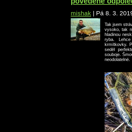
povedené odpole
mishak
|
Pá 8. 3. 201
Tak jsem stráv
vysoko, tak 
hladinou nesk
ryba. Lehce
krmítkovky. 
seděl perfek
souboje. Šmou
neodolatelné.