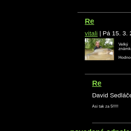
Re
vitali
|
Pá 15. 3.
Velký
známku
Hodnoc
Re
David Sedláč
Asi tak za 5!!!!!