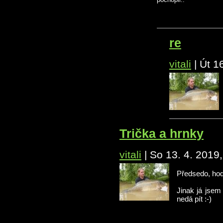
re
vitali
|
Út 1
Trička a hrnky
vitali
|
So 13. 4. 2019
Předsedo, hoď
Jinak já jsem
nedá pít :-)