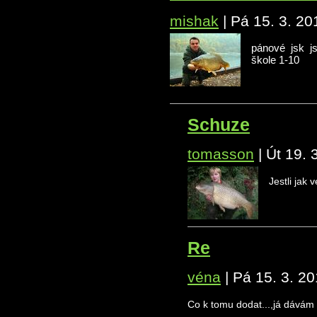
mishak
|
Pá 15. 3. 20
pánové jsk j
škole 1-10
Schuze
tomasson
|
Út 19. 
Jestli jak 
Re
véna
|
Pá 15. 3. 20
Co k tomu dodat...,já dávám 