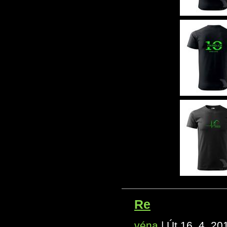
Re
véna
|
Út 16. 4. 20