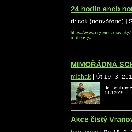
24 hodin aneb no
dr.cek (neověřeno)
|
S
https://www.inrybar.cz/novinky
mohou-ry...
MIMOŘÁDNÁ SCHŮZE
mishak
|
Út 19. 3. 20
do soukromé
14.3.2019
Akce čistý Vrano
tomasson
|
Po 18. 3.