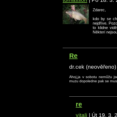
Zdarec,
kdo by se cht
nejdříve. Poz
to klidne vi
Některí nejso
Re
dr.cek (neověřeno)
Ahoj,ja v sobotu nemůžu js
muzu dopoledne pak se musi
re
vitali
|
Út 19. 3. 