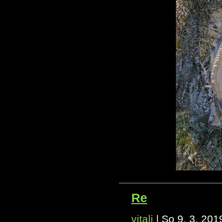
Re
vitali
|
So 9. 3. 201