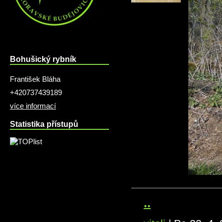
Bohušický rybník
František Bláha
+420737439189
více informací
Statistika přístupů
..