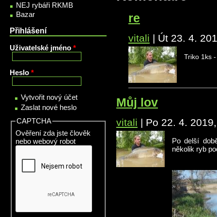
NEJ rybáři RKMB
Bazar
re
Přihlášení
vitali
|
Út 23. 4. 20
Uživatelské jméno
*
Triko 1ks -
Heslo
*
Vytvořit nový účet
Můj lov
Zaslat nové heslo
CAPTCHA
vitali
|
Po 22. 4. 2019
Ověření zda jste člověk
nebo webový robot
Po delší době
několik ryb pod