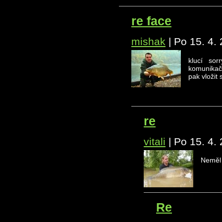
re face
mishak
|
Po 15. 4.
klucí sor
komunikační
pak vložit 
re
vitali
|
Po 15. 4.
Neměl 
Re