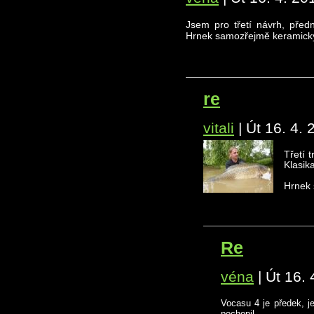
Jsem pro třetí návrh, předn
Hrnek samozřejmě keramický
re
vitali
|
Út 16. 4. 
Třetí 
Klasik
Hrnek 
Re
véna
|
Út 16. 
Vocasu 4 je předek, je
pochopil..