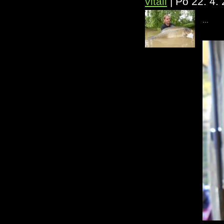
vitali
|
Po 22. 4.
...