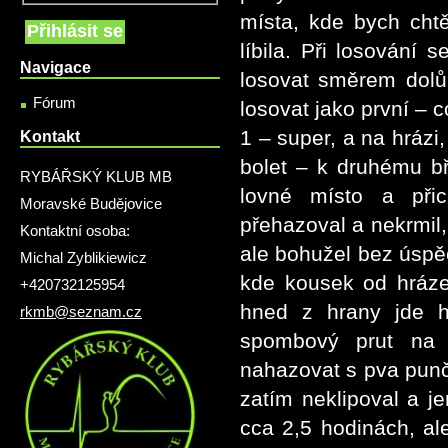
místa, kde bych cht
líbila. Při losování
Navigace
losovat směrem dolů 
Fórum
losovat jako první – 
1 – super, a na hrázi
Kontakt
bolet – k druhému b
RYBÁŘSKÝ KLUB MB
lovné místo a při
Moravské Budějovice
přehazoval a nekrmil,
Kontaktní osoba:
ale bohužel bez úspěc
Michal Zyblikiewicz
kde kousek od hráze
+420732125954
hned z hrany jde h
rkmb@seznam.cz
spombový prut na 
nahazovat s pva pun
zatím neklipoval a j
cca 2,5 hodinách, al