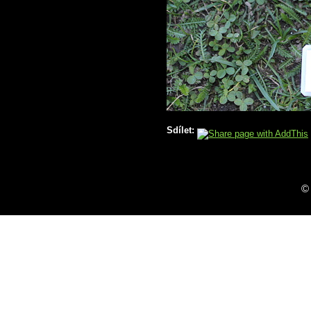
Sdílet:
©