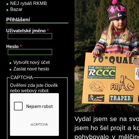
NEJ rybáři RKMB
Bazar
Přihlášení
Uživatelské jméno
*
Heslo
*
Vytvořit nový účet
Zaslat nové heslo
CAPTCHA
Ověření zda jste člověk
nebo webový robot
Vydal jsem se na svoj
jsem ho šel projít a k
pohybovalo v mělčině