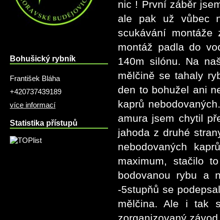
nic ! První záběr js
ale pak už vůbec n
scukávání montáže z
montáž padla do vo
Bohušický rybník
140m silónu. Na naš
mělčině se tahaly r
František Bláha
den to bohužel ani n
+420737439189
kaprů nebodovaných.
více informací
amura jsem chytil p
Statistika přístupů
jahoda z druhé stran
nebodovaných kaprů
maximum, stačilo to
bodovanou rybu a no
-5stupňů se podepsal
mělčina. Ale i tak
zorganizovaný závod 