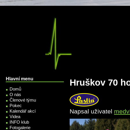
Přejít k hlavnímu obsahu
Hlavní menu
Hruškov 70 h
Domů
O nás
Členové týmu
Pokec
Napsal uživatel
medv
Kalendář akcí
Videa
INFO klub
Fotogalerie