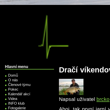
Přejít k hlavnímu obsahu
Hlavní menu
Dračí víkendo
Domů
O nás
Členové týmu
Pokec
Kalendář akcí
Napsal uživatel
brcko
Videa
INFO klub
Fotogalerie
Ahoj, tak první jarn