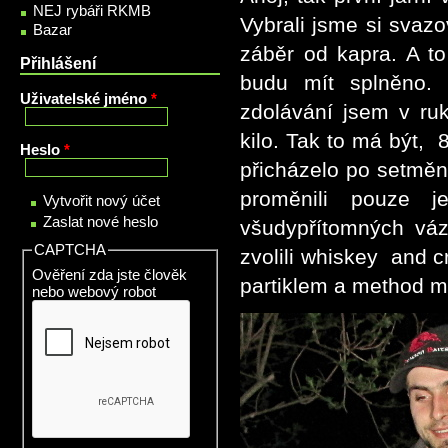
NEJ rybáři RKMB
Vybrali jsme si svazo
Bazar
záběr od kapra. A to
Přihlášení
budu mít splněno.
Uživatelské jméno
*
zdolávání jsem v ruk
kilo. Tak to má být, 
Heslo
*
přicházelo po setměn
proměnili pouze j
Vytvořit nový účet
Zaslat nové heslo
všudypřítomných váz
CAPTCHA
zvolili whiskey and 
Ověření zda jste člověk
partiklem a method m
nebo webový robot