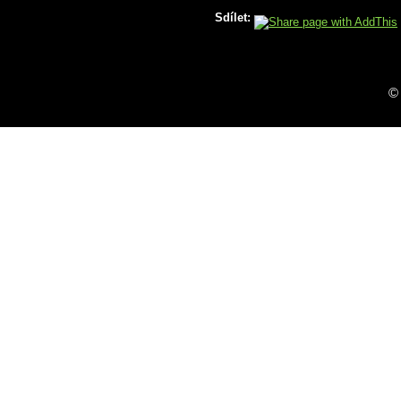
Sdílet:
©